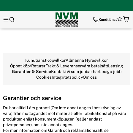
Kundtjänst
Kundtjänst
Köpvillkor
Allmänna Hyresvillkor
Öppet köp/Returer
Frakt & Leveranser
Våra betalsätt
Leasing
Garantier & Service
Kontakt
Vi som jobbar här
Lediga jobb
Cookies
Integritetspolicy
Om oss
Garantier och service
Du har alltid 1 års garanti (Om inte annat anges i beskrivning av
vara) från mottagandet mot material- eller fabrikationsfel på våra
produkter, enligt konsumentköplagen (gäller endast
privatpersoner), om inte annat anges.
För mer information om Garanti och reklamationsrätt, se