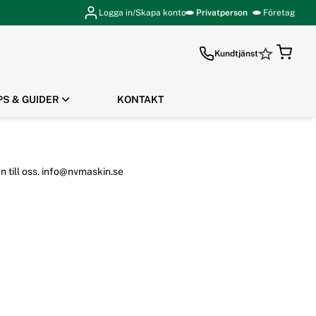
Logga in/Skapa konto
Privatperson
Företag
Kundtjänst
PS & GUIDER
KONTAKT
GÅ TILL KASSAN
n till oss. info@nvmaskin.se