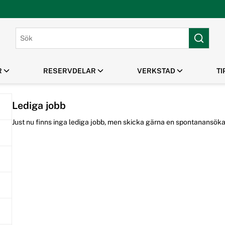
R
RESERVDELAR
VERKSTAD
TI
Lediga jobb
PARK & GRÖNYTA
HUSQVARNA TILLBEHÖR
MANUALER /
MASKINUTHYRNING
OUTLET / REA
SPRÄNGSKISSER
Just nu finns inga lediga jobb, men skicka gärna en spontanansöka
Gräsklippare
Klippaggregat Husqvarna
Robotgräsklippare
Frontmonterade tillbehör
Handhållna Verktyg
Husqvarna
Flismaskiner
Tillbehör Robotgräsklippare