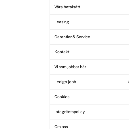
Snökedjor
Dekaler
Beställ reservdelar
Våra betalsätt
Leasing
Garantier & Service
Kontakt
Vi som jobbar här
Lediga jobb
Cookies
Integritetspolicy
Om oss