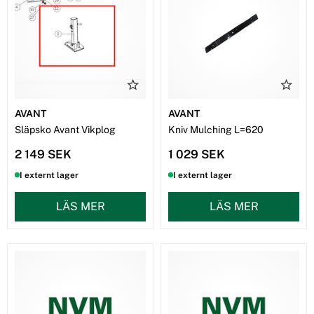
AVANT
AVANT
Släpsko Avant Vikplog
Kniv Mulching L=620
2 149 SEK
1 029 SEK
I externt lager
I externt lager
LÄS MER
LÄS MER