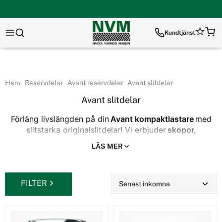
Kundtjänst
Hem
Reservdelar
Avant reservdelar
Avant slitdelar
Avant slitdelar
Förläng livslängden på din
Avant kompaktlastare
med
slitstarka originalslitdelar! Vi erbjuder
skopor,
slitageplåtar, slitstål, tänder, gummiband och andra
LÄS MER
slitagedelar
som håller din maskin i toppskick under
krävande arbetsförhållanden.
Fördelar med Avant slitdelar:
FILTER
✔ Hög slitstyrka för tuffa arbetsmiljöer
✔ Perfekt passform för alla Avant-modeller
✔ Originaldelar som säkerställer maximal prestanda