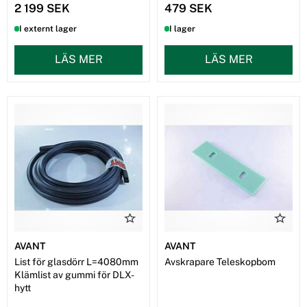
2 199 SEK
479 SEK
I externt lager
I lager
LÄS MER
LÄS MER
AVANT
AVANT
List för glasdörr L=4080mm
Avskrapare Teleskopbom
Klämlist av gummi för DLX-
hytt