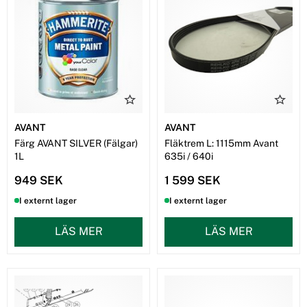
Beställ Avant slitdelar idag och minimera stilleståndstid!
AVANT
AVANT
Färg AVANT SILVER (Fälgar)
Fläktrem L: 1115mm Avant
1L
635i / 640i
949 SEK
1 599 SEK
I externt lager
I externt lager
LÄS MER
LÄS MER