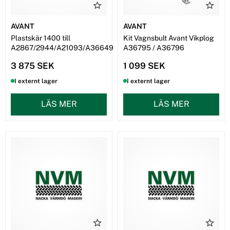
AVANT
AVANT
Plastskär 1400 till
Kit Vagnsbult Avant Vikplog
A2867/2944/A21093/A36649
A36795 / A36796
3 875 SEK
1 099 SEK
I externt lager
I externt lager
LÄS MER
LÄS MER