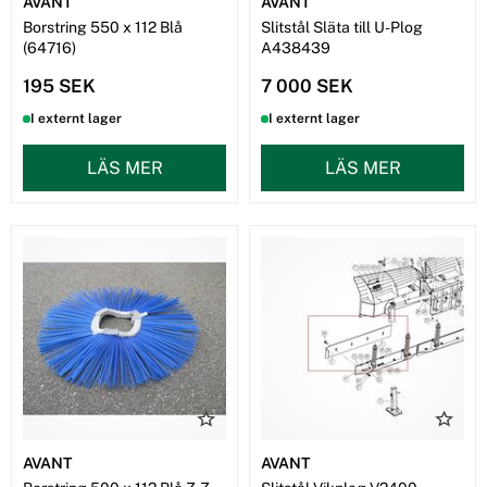
AVANT
AVANT
Borstring 550 x 112 Blå
Slitstål Släta till U-Plog
(64716)
A438439
195 SEK
7 000 SEK
I externt lager
I externt lager
LÄS MER
LÄS MER
AVANT
AVANT