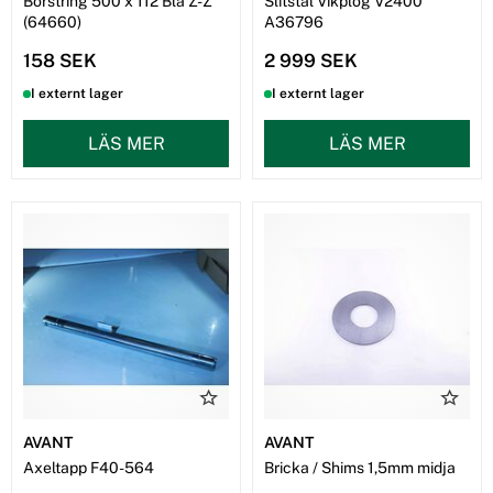
Borstring 500 x 112 Blå Z-Z
Slitstål Vikplog V2400
(64660)
A36796
158 SEK
2 999 SEK
I externt lager
I externt lager
LÄS MER
LÄS MER
AVANT
AVANT
Axeltapp F40-564
Bricka / Shims 1,5mm midja