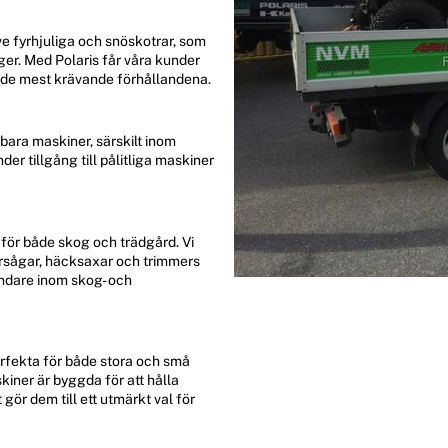
e fyrhjuliga och snöskotrar, som
ger. Med Polaris får våra kunder
er de mest krävande förhållandena.
bara maskiner, särskilt inom
r tillgång till pålitliga maskiner
för både skog och trädgård. Vi
orsågar, häcksaxar och trimmers
ndare inom skog- och
erfekta för både stora och små
ner är byggda för att hålla
gör dem till ett utmärkt val för