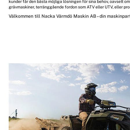
kunder får den bästa möjliga lösningen för sina behov, oavsett om
Snökedjor
Dekaler
grävmaskiner, terränggående fordon som ATV eller UTV, eller pro
Beställ reservdelar
Välkommen till Nacka Värmdö Maskin AB – din maskinpart