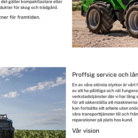
 det gäller kompaktlastare eller
dukter för skog och trädgård.
ner för framtiden.
Proffsig service och l
En av våra största styrkor är vårt
av att ha pålitliga och väl funge
verkstadstjänster där vi har lång
för att säkerställa att maskinerna
kan fortsätta sitt arbete utan onö
våra transporttjänster till och fr
reparationer på plats hos kund.
Vår vision