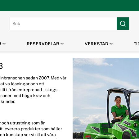
R
RESERVDELAR
VERKSTAD
TI
B
PARK & GRÖNYTA
HUSQVARNA TILLBEHÖR
MANUALER /
MASKINUTHYRNING
OUTLET / REA
SPRÄNGSKISSER
Gräsklippare
Klippaggregat Husqvarna
kinbranschen sedan 2007. Med vår
Robotgräsklippare
Frontmonterade tillbehör
ativa lösningar och ett
Handhållna Verktyg
Husqvarna
allt i från entreprenad-, skogs-
Flismaskiner
Tillbehör Robotgräsklippare
ersoner med höga krav och
 kunder.
 och utrustning som är
tt leverera produkter som håller
 kunskap ser vi till att våra