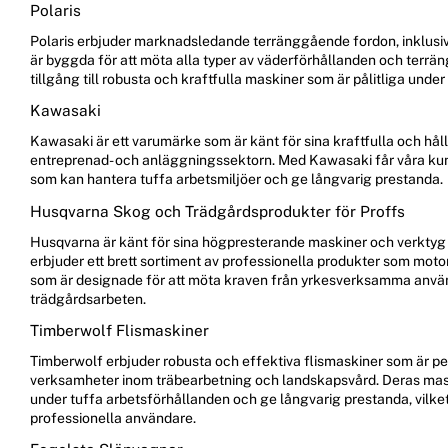
Polaris
Polaris erbjuder marknadsledande terränggående fordon, inklusiv
är byggda för att möta alla typer av väderförhållanden och terrän
tillgång till robusta och kraftfulla maskiner som är pålitliga und
Kawasaki
Kawasaki är ett varumärke som är känt för sina kraftfulla och håll
entreprenad- och anläggningssektorn. Med Kawasaki får våra kunde
som kan hantera tuffa arbetsmiljöer och ge långvarig prestanda.
Husqvarna Skog och Trädgårdsprodukter för Proffs
Husqvarna är känt för sina högpresterande maskiner och verktyg 
erbjuder ett brett sortiment av professionella produkter som mot
som är designade för att möta kraven från yrkesverksamma anvä
trädgårdsarbeten.
Timberwolf Flismaskiner
Timberwolf erbjuder robusta och effektiva flismaskiner som är p
verksamheter inom träbearbetning och landskapsvård. Deras maski
under tuffa arbetsförhållanden och ge långvarig prestanda, vilket 
professionella användare.