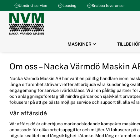
Utmärkt service
Leasing
Snabba leveranser
MASKINER
TILLBEHÖ
Om oss – Nacka Värmdö Maskin A
AVANT
AVANT
AVANT
BOKA SERVICE
ATV GUIDE
ATV
ATV
ATV / UTV
BESTÄLL RESERVDELAR
AVANT GUIDE
KOMPAKTLASTARE
Fastighetsskötsel
Servicekit
Aktuella Kampanjer
Bagage / Förvaring
Servicekit
Nacka Värmdö Maskin AB har varit en pålitlig handlare inom mas
Aktuella Kampanjer
Gräv, Bygg & Borr
Filter
Fyrhjulingar
El / Komfort
Filter
långa erfarenhet strävar vi efter att erbjuda våra kunder högkvalit
e-serien
Grönyta & Park
Olja
UTV / SxS
Plogar
Olja
engagemang för service i världsklass. Vi är en pålitlig partner för 
800-serien
Kraftaggregat
Slitdelar
Vinschar / Vinschtillbehör
Tändstift
och anläggningsföretag till mindre gårdar och självkalrt privatp
700-serien
Lantbruk & Hästgård
Chassi / Kaross
Vattenskoter / Jetski
Batteri / Laddare
fokuserar på att ge bästa möjliga service och support till alla våra
600-serien
Markarbete & Beredning
El / Start / Belysning
ATV-Vagnar
Drivrem
500-serien
Skog & Arborist
Motordelar
Belysning
Slitdelar
Vår affärsidé
400-serien
Skopor & Materialhantering
Däck, Fälgar & Hjul
Leksaker / Kläder /
Elsystem
Vår affärsidé är att erbjuda marknadsledande kompakta maskiner
200-serien
Plogar & Vinterredskap
Packningar / Vajrar
Merchandise
Beställ reservdelar
anpassade för olika arbetsuppgifter och miljöer. Vi fokuserar på a
Adapter & Faster-hydraulik
Hydraulik / Hydraulmotorer
Skydd / Bågar
högsta kvalitet med långsiktighet i åtanke. Med lång erfarenhet och
Tillval / Eftermontering
Hyttdelar