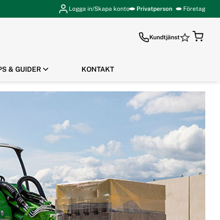
Logga in/Skapa konto
Privatperson
Företag
Kundtjänst
PS & GUIDER
KONTAKT
GÅ TILL KASSAN