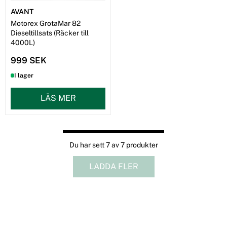
AVANT
Motorex GrotaMar 82
Dieseltillsats (Räcker till
4000L)
999 SEK
I lager
LÄS MER
Du har sett 7 av 7 produkter
LADDA FLER