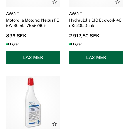
AVANT
AVANT
Motorolja Motorex Nexus FE
Hydraulolja BIO Ecowork 46
5W-30 5L (755i/760i)
cSt 20L Dunk
899 SEK
2 912,50 SEK
I lager
I lager
LÄS MER
LÄS MER