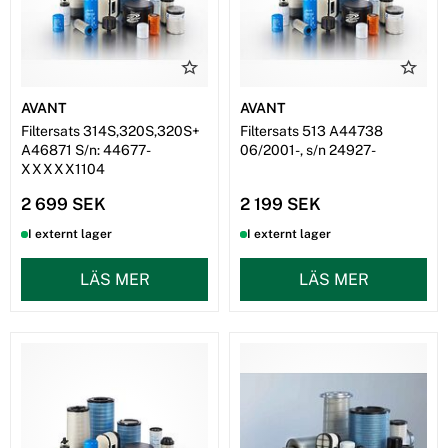
AVANT
AVANT
Filtersats 314S,320S,320S+
Filtersats 513 A44738
A46871 S/n: 44677-
06/2001-, s/n 24927-
XXXXX1104
2 699 SEK
2 199 SEK
I externt lager
I externt lager
LÄS MER
LÄS MER