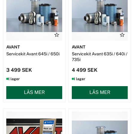
serien.
Regelbundet underhåll är avgörande för att din
Avant lastmaskin
ska behålla sin prestanda, driftsäkerhet och livslängd. Genom att
använda våra färdiga servicekit sparar du både tid och pengar – och
kan vara säker på att alla delar passar din maskin.
Vi hjälper både
entreprenörer, lantbrukare och privatpersoner
med rätt servicekit till deras Avant-maskiner. Oavsett om du
AVANT
AVANT
använder din kompaktlastare för
bygg, entreprenad, markarbete
Servicekit Avant 645i / 650i
Servicekit Avant 635i / 640i /
eller trädgårdsskötsel
har vi lösningen som håller din maskin i
735i
toppskick.
3 499 SEK
4 499 SEK
📞 Beställ ditt
Avant servicekit
idag och gör servicen smidigare.
Kontakta oss på
08-570 347 01
eller maila
info@nvmaskin.se
så
I lager
I lager
hjälper vi dig att hitta rätt kit för just din modell.
LÄS MER
LÄS MER