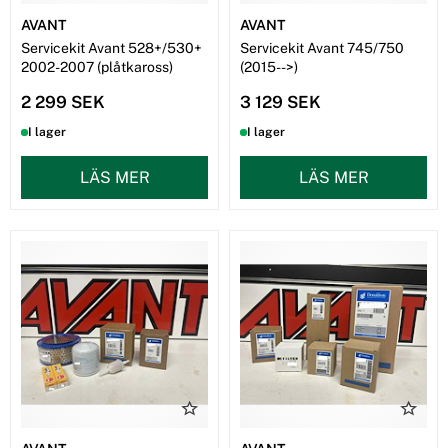
AVANT
AVANT
Servicekit Avant 528+/530+
Servicekit Avant 745/750
2002-2007 (plåtkaross)
(2015-->)
2 299 SEK
3 129 SEK
I lager
I lager
LÄS MER
LÄS MER