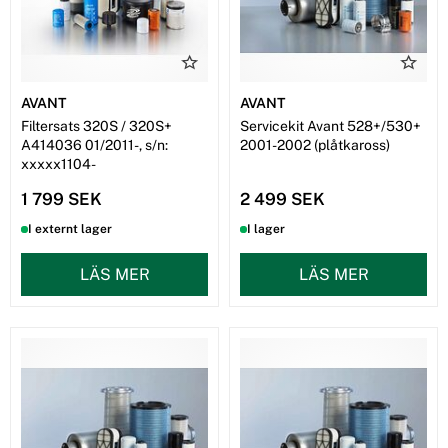
AVANT
AVANT
Filtersats 320S / 320S+
Servicekit Avant 528+/530+
A414036 01/2011-, s/n:
2001-2002 (plåtkaross)
xxxxx1104-
1 799 SEK
2 499 SEK
I externt lager
I lager
LÄS MER
LÄS MER