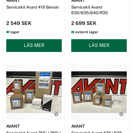
AVANT
AVANT
Servicekit Avant 419 Bensin
Servicekit Avant
630/635/640/R35
2 549 SEK
2 699 SEK
I lager
I externt lager
LÄS MER
LÄS MER
AVANT
AVANT
Servicekit Avant 755i / 760i /
Servicekit Avant 423 / 523