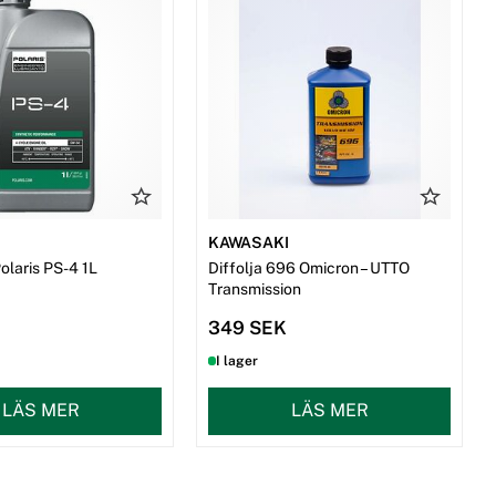
KAWASAKI
olaris PS-4 1L
Diffolja 696 Omicron – UTTO
Transmission
349 SEK
I lager
LÄS MER
LÄS MER