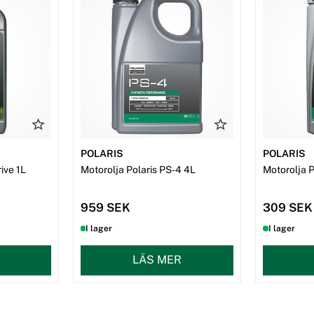
POLARIS
POLARIS
ive 1L
Motorolja Polaris PS-4 4L
Motorolja P
959 SEK
309 SEK
I lager
I lager
LÄS MER