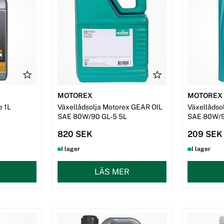
MOTOREX
MOTOREX
e 1L
Växellådsolja Motorex GEAR OIL
Växellådso
SAE 80W/90 GL-5 5L
SAE 80W/9
820 SEK
209 SEK
I lager
I lager
LÄS MER