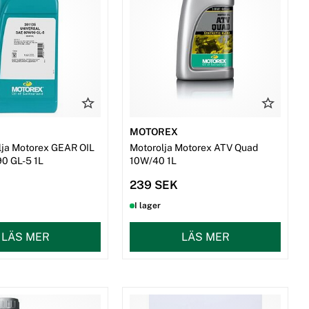
MOTOREX
lja Motorex GEAR OIL
Motorolja Motorex ATV Quad
0 GL-5 1L
10W/40 1L
239 SEK
I lager
LÄS MER
LÄS MER