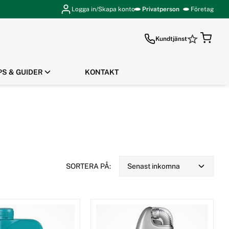
Logga in/Skapa konto
Privatperson
Företag
Kundtjänst
PS & GUIDER
KONTAKT
GÅ TILL KASSAN
SORTERA PÅ:
Senast inkomna