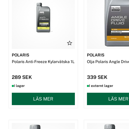
Snökedjor
Dekaler
Beställ reservdelar
POLARIS
POLARIS
Polaris Anti-Freeze Kylarvätska 1L
Olja Polaris Angle Driv
289 SEK
339 SEK
I lager
I externt lager
LÄS MER
LÄS MER