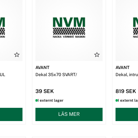
AVANT
AVANT
GUL
Dekal 35x70 SVART/
Dekal, int
39 SEK
819 SEK
I externt lager
I externt l
LÄS MER