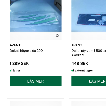
Snökedjor
Dekaler
Beställ reservdelar
AVANT
AVANT
Dekal, höger sida 200
Dekal styrventil 500-ser
A48829
1 299 SEK
449 SEK
I lager
I externt lager
LÄS MER
LÄS MER