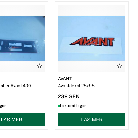
AVANT
roller Avant 400
Avantdekal 25x95
239 SEK
ager
I externt lager
LÄS MER
LÄS MER