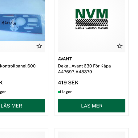
AVANT
 kontrollpanel 600
Dekal, Avant 630 För Kåpa
A47697, A48379
EK
419 SEK
ager
I lager
LÄS MER
LÄS MER