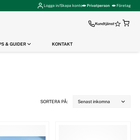
Logga in/Skapa konto
Privatperson
Företag
Kundtjänst
PS & GUIDER
KONTAKT
GÅ TILL KASSAN
SORTERA PÅ:
Senast inkomna