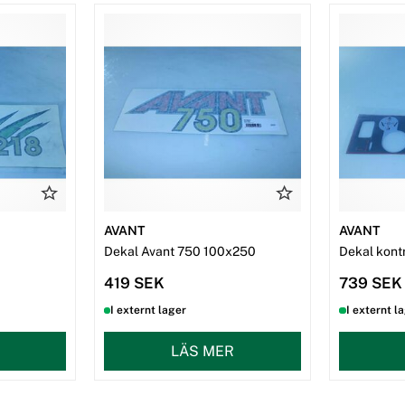
AVANT
AVANT
Dekal Avant 750 100x250
Dekal kont
419 SEK
739 SEK
I externt lager
I externt l
LÄS MER