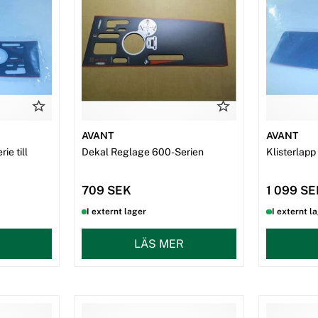
AVANT
AVANT
ie till
Dekal Reglage 600-Serien
Klisterlapp
709 SEK
1 099 S
I externt lager
I externt l
LÄS MER