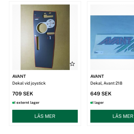
AVANT
AVANT
Dekal vid joystick
Dekal, Avant 218
709 SEK
649 SEK
I externt lager
I lager
LÄS MER
LÄS MER