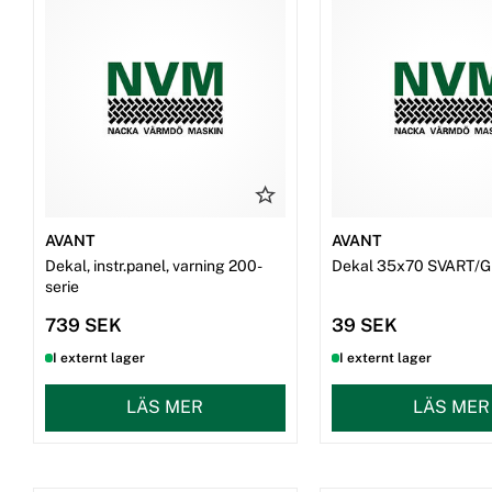
AVANT
AVANT
Dekal, instr.panel, varning 200-
Dekal 35x70 SVART/
serie
739 SEK
39 SEK
I externt lager
I externt lager
LÄS MER
LÄS MER