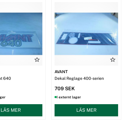
AVANT
nt 640
Dekal Reglage 400-serien
709 SEK
ager
I externt lager
LÄS MER
LÄS MER