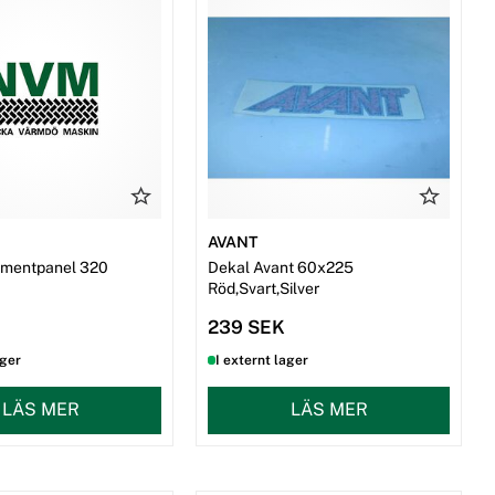
AVANT
rumentpanel 320
Dekal Avant 60x225
Röd,Svart,Silver
239 SEK
ager
I externt lager
LÄS MER
LÄS MER