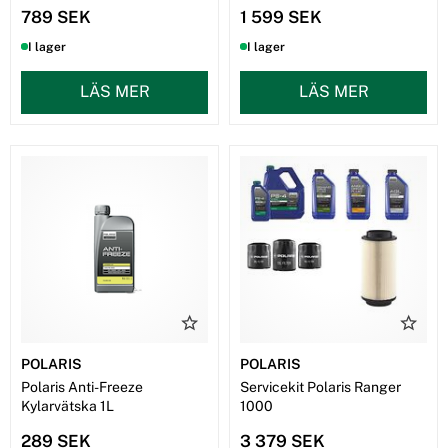
stilleståndstiden. Kontakta oss på
08-570 347 01
eller
789 SEK
1 599 SEK
info@nvmaskin.se
så hjälper vi dig att hitta rätt reservdelar till just
din maskin.
I lager
I lager
LÄS MER
LÄS MER
POLARIS
POLARIS
Polaris Anti-Freeze
Servicekit Polaris Ranger
Kylarvätska 1L
1000
289 SEK
3 379 SEK