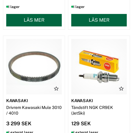
I lager
I lager
LÄS MER
LÄS MER
KAWASAKI
KAWASAKI
Drivrem Kawasaki Mule 3010
Tändstift NGK CR9EK
/ 4010
(JetSki)
3 299 SEK
129 SEK
I externt lager
I externt lager