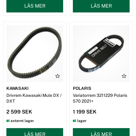
LÄS MER
LÄS MER
KAWASAKI
POLARIS
Drivrem Kawasaki Mule DX /
Variatorrem 3211229 Polaris
DXT
570 2021+
2 599 SEK
1 199 SEK
I externt lager
I lager
LÄS MER
LÄS MER