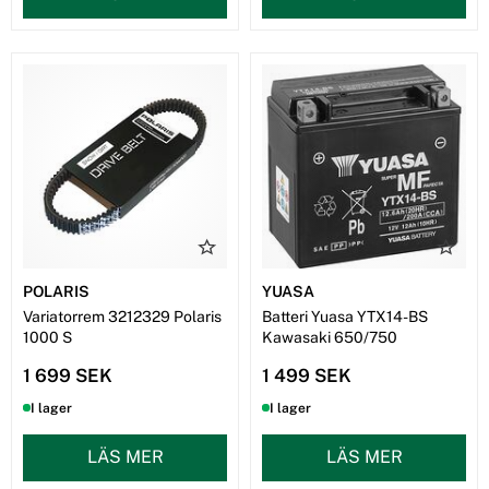
POLARIS
YUASA
Variatorrem 3212329 Polaris
Batteri Yuasa YTX14-BS
1000 S
Kawasaki 650/750
1 699 SEK
1 499 SEK
I lager
I lager
LÄS MER
LÄS MER