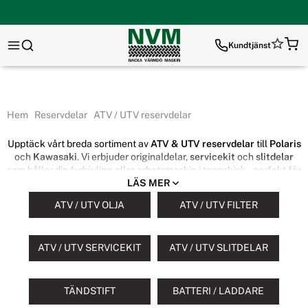
Kundtjänst
Hem
Reservdelar
ATV / UTV reservdelar
Upptäck vårt breda sortiment av
ATV & UTV reservdelar
till
Polaris
och
Kawasaki
. Vi erbjuder originaldelar,
servicekit
och
slitdelar
som håller din fyrhjuling eller arbetsmaskin i toppskick – perfekt för
LÄS MER
både arbete och fritid.
ATV / UTV OLJA
ATV / UTV FILTER
ATV & UTV Reservdelar till Polaris
och Kawasaki
ATV / UTV SERVICEKIT
ATV / UTV SLITDELAR
Håll din
Polaris
eller
Kawasaki ATV & UTV
i toppskick med vårt
breda sortiment av
originaldelar, servicekit och slitdelar
. Vi
erbjuder allt du behöver för att förlänga livslängden och bibehålla
TÄNDSTIFT
BATTERI / LADDARE
prestandan på din fyrhjuling eller arbetsmaskin – oavsett om den