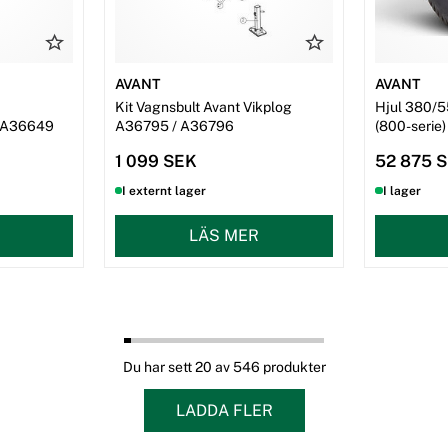
AVANT
AVANT
Kit Vagnsbult Avant Vikplog
Hjul 380/5
/A36649
A36795 / A36796
(800-serie)
1 099 SEK
52 875 
I externt lager
I lager
LÄS MER
Du har sett 20 av 546 produkter
LADDA FLER