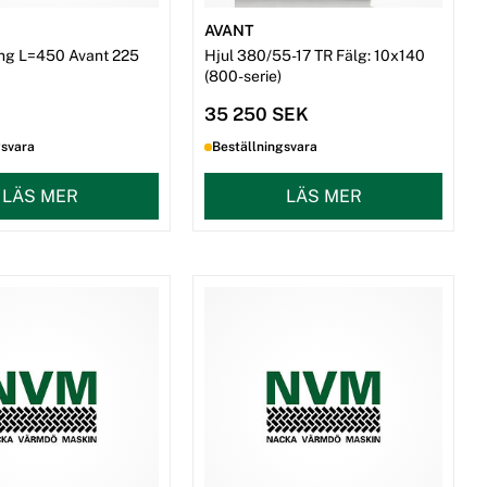
AVANT
ng L=450 Avant 225
Hjul 380/55-17 TR Fälg: 10x140
(800-serie)
35 250 SEK
gsvara
Beställningsvara
LÄS MER
LÄS MER