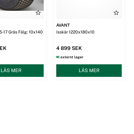
AVANT
5-17 Gräs Fälg: 10x140
Isskär 1220x180x10
SEK
4 899 SEK
I externt lager
LÄS MER
LÄS MER