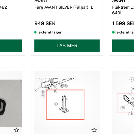
AVANT
AVANT
rdna snabb leverans. Fyll i vårt
Z482
Färg AVANT SILVER (Fälgar) 1L
Fläktrem L
640i
949 SEK
1 599 S
I externt lager
I externt l
LÄS MER