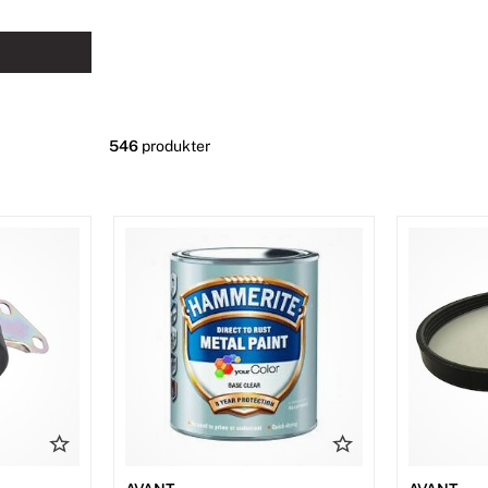
546
produkter
l din Avant-maskin. Med rätt reservdelar kan
ör arbete.
ängre
0 347 01
eller e-post
info@nvmaskin.se
för