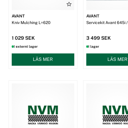
AVANT
AVANT
Kniv Mulching L=620
Servicekit Avant 645i 
1 029 SEK
3 499 SEK
I externt lager
I lager
LÄS MER
LÄS MER