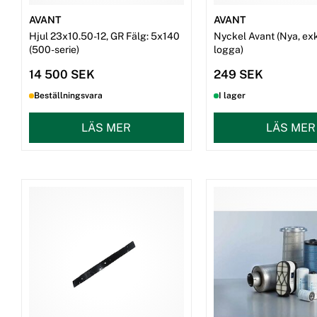
AVANT
AVANT
Hjul 23x10.50-12, GR Fälg: 5x140
Nyckel Avant (Nya, exk
(500-serie)
logga)
14 500 SEK
249 SEK
Beställningsvara
I lager
LÄS MER
LÄS MER