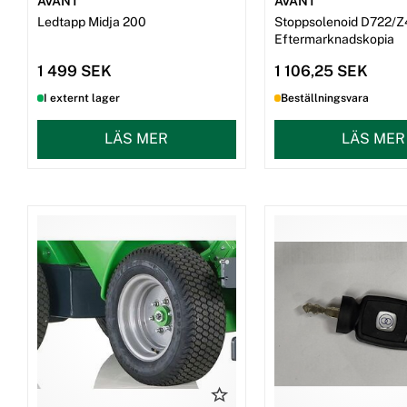
AVANT
AVANT
Vi hjälper dig att hitta rätt del till din Avant-modell och kan även o
Ledtapp Midja 200
Stoppsolenoid D722/
kontaktformulär så återkommer vi med ett kostnadsförslag.
Eftermarknadskopia
1 499 SEK
1 106,25 SEK
I externt lager
Beställningsvara
LÄS MER
LÄS MER