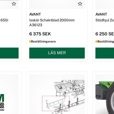
AVANT
AVANT
/ 650i
Isskär Schaktblad 2000mm
Stödhjul 2s
A36123
6 375 SEK
6 250 S
Beställningsvara
Beställnin
LÄS MER