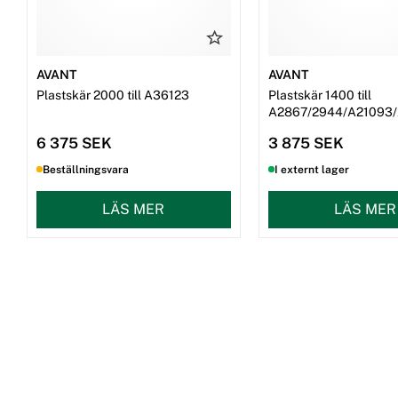
AVANT
AVANT
Plastskär 2000 till A36123
Plastskär 1400 till
A2867/2944/A21093
6 375 SEK
3 875 SEK
Beställningsvara
I externt lager
LÄS MER
LÄS MER