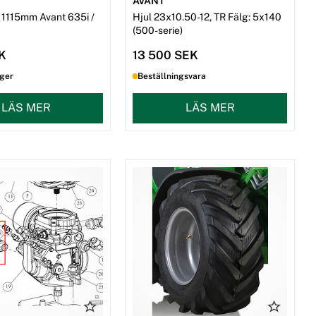
AVANT
: 1115mm Avant 635i /
Hjul 23x10.50-12, TR Fälg: 5x140
(500-serie)
EK
13 500 SEK
ager
Beställningsvara
LÄS MER
LÄS MER