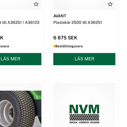
AVANT
t till A36251 / A36123
Plastskär 2500 till A36251
EK
6 875 SEK
gsvara
Beställningsvara
LÄS MER
LÄS MER