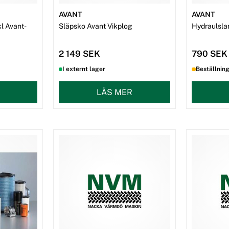
AVANT
AVANT
l Avant-
Släpsko Avant Vikplog
Hydraulsla
2 149 SEK
790 SEK
I externt lager
Beställnin
LÄS MER