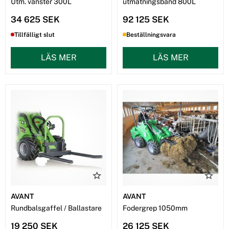
Utm. vänster 300L
utmatningsband 800L
34 625 SEK
92 125 SEK
Tillfälligt slut
Beställningsvara
LÄS MER
LÄS MER
AVANT
AVANT
Rundbalsgaffel / Ballastare
Fodergrep 1050mm
19 250 SEK
26 125 SEK