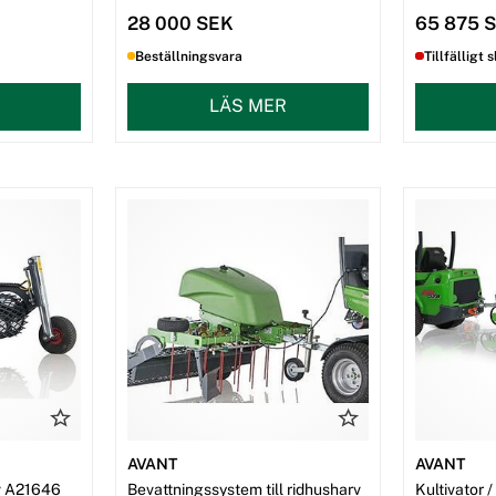
28 000 SEK
65 875 
Beställningsvara
Tillfälligt s
LÄS MER
AVANT
AVANT
rv A21646
Bevattningssystem till ridhusharv
Kultivator 