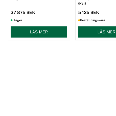
(Par)
37 875 SEK
5 125 SEK
I lager
Beställningsvara
LÄS MER
LÄS MER