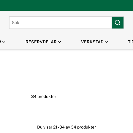
R
RESERVDELAR
VERKSTAD
TI
PARK & GRÖNYTA
HUSQVARNA TILLBEHÖR
MANUALER /
MASKINUTHYRNING
OUTLET / REA
SPRÄNGSKISSER
Gräsklippare
Klippaggregat Husqvarna
Robotgräsklippare
Frontmonterade tillbehör
Handhållna Verktyg
Husqvarna
Flismaskiner
Tillbehör Robotgräsklippare
34
produkter
Du visar 21 - 34 av 34 produkter