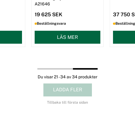
A21646
19 625 SEK
37 750 
Beställningsvara
Beställnin
LÄS MER
Du visar 21 - 34 av 34 produkter
LADDA FLER
Tillbaka till första sidan