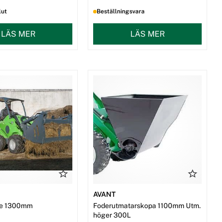
lut
Beställningsvara
LÄS MER
LÄS MER
AVANT
are 1300mm
Foderutmatarskopa 1100mm Utm.
höger 300L