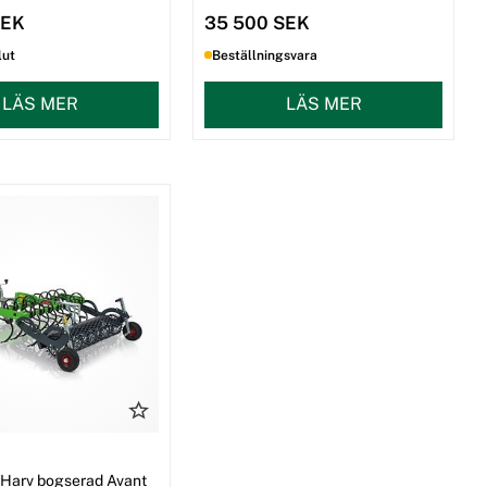
SEK
35 500 SEK
lut
Beställningsvara
LÄS MER
LÄS MER
/ Harv bogserad Avant