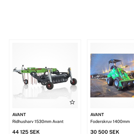
Snökedjor
Dekaler
Beställ reservdelar
AVANT
AVANT
Ridhusharv 1530mm Avant
Foderskruv 1400mm
44 125 SEK
30 500 SEK