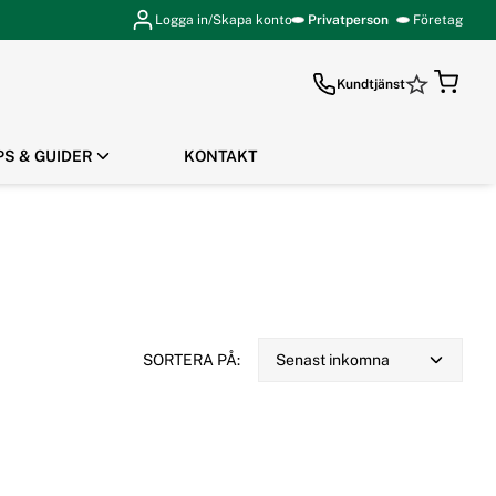
Logga in/Skapa konto
Privatperson
Företag
Kundtjänst
PS & GUIDER
KONTAKT
GÅ TILL KASSAN
SORTERA PÅ:
Senast inkomna