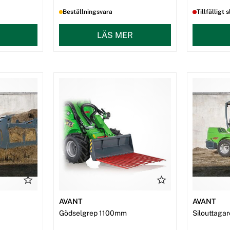
Beställningsvara
Tillfälligt s
LÄS MER
AVANT
AVANT
Gödselgrep 1100mm
Silouttag