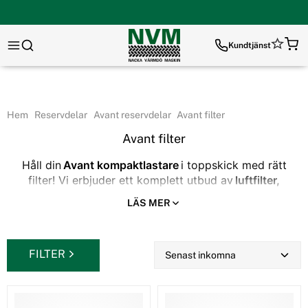
Kundtjänst
Hem
Reservdelar
Avant reservdelar
Avant filter
Avant filter
Håll din
Avant kompaktlastare
i toppskick med rätt
filter! Vi erbjuder ett komplett utbud av
luftfilter,
oljefilter, bränslefilter och hydraulfilter
som säkerställer
LÄS MER
optimal prestanda och lång livslängd.
Fördelar med Avant originalfilter:
✔ Skyddar mot smuts och partiklar
FILTER
✔ Förbättrar bränsleeffektiviteten
✔ Förlänger livslängden på din motor och hydraulik
Investera i kvalitetsfilter och håll din Avant-maskin i drift