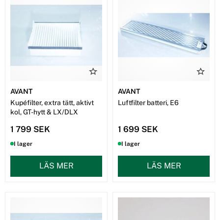
längre!
AVANT
AVANT
Kupéfilter, extra tätt, aktivt
Luftfilter batteri, E6
kol, GT-hytt & LX/DLX
1 799 SEK
1 699 SEK
I lager
I lager
LÄS MER
LÄS MER