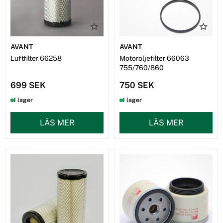
AVANT
AVANT
Luftfilter 66258
Motoroljefilter 66063
755/760/860
699 SEK
750 SEK
I lager
I lager
LÄS MER
LÄS MER