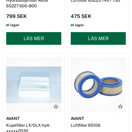
Hydrauloljefilter Retur
Luftfilter 65225 745 / 750
65227 600-800
799 SEK
475 SEK
I lager
I lager
LÄS MER
LÄS MER
AVANT
AVANT
Kupéfilter LX/DLX-hytt -
Luftfilter 65106
xxxxx2030