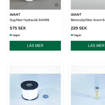
AVANT
AVANT
Sugfilter Hydraulik 64499
Motoroljefilter Avant 
575 SEK
229 SEK
I lager
I lager
LÄS MER
LÄS MER