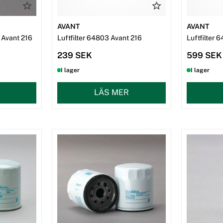
AVANT
AVANT
 Avant 216
Luftfilter 64803 Avant 216
Luftfilter 
239 SEK
599 SEK
I lager
I lager
LÄS MER