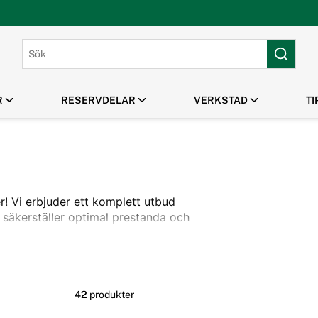
R
RESERVDELAR
VERKSTAD
TI
PARK & GRÖNYTA
HUSQVARNA TILLBEHÖR
MANUALER /
MASKINUTHYRNING
OUTLET / REA
SPRÄNGSKISSER
Gräsklippare
Klippaggregat Husqvarna
Robotgräsklippare
Frontmonterade tillbehör
Handhållna Verktyg
Husqvarna
er! Vi erbjuder ett komplett utbud
Flismaskiner
Tillbehör Robotgräsklippare
säkerställer optimal prestanda och
42
produkter