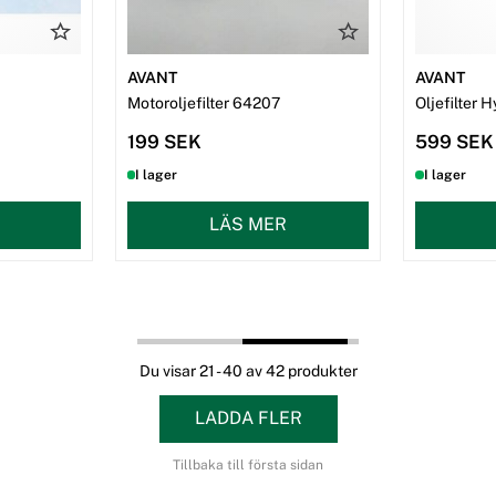
AVANT
AVANT
Motoroljefilter 64207
Oljefilter 
199 SEK
599 SEK
I lager
I lager
LÄS MER
Du visar 21 - 40 av 42 produkter
LADDA FLER
Tillbaka till första sidan