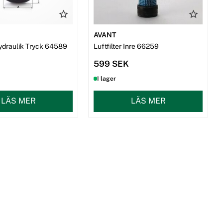
AVANT
Hydraulik Tryck 64589
Luftfilter Inre 66259
599 SEK
I lager
LÄS MER
LÄS MER