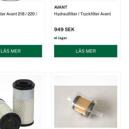
AVANT
lter Avant 218 / 220 /
Hydraulfilter / Tryckfilter Avant
949 SEK
I lager
LÄS MER
LÄS MER