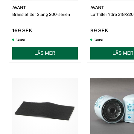
AVANT
AVANT
Bränslefilter Slang 200-serien
Luftfilter Yttre 218/220
169 SEK
99 SEK
I lager
I lager
LÄS MER
LÄS MER