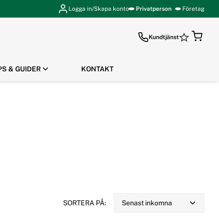
Logga in/Skapa konto
Privatperson
Företag
Kundtjänst
PS & GUIDER
KONTAKT
GÅ TILL KASSAN
SORTERA PÅ:
Senast inkomna