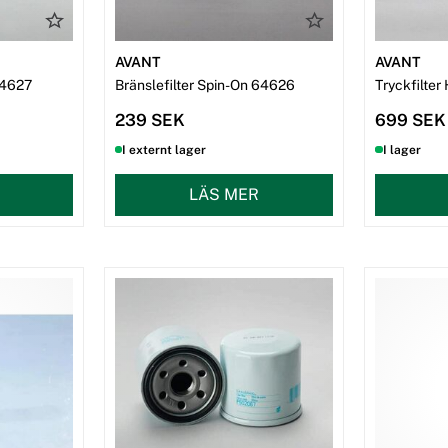
AVANT
AVANT
64627
Bränslefilter Spin-On 64626
Tryckfilte
239 SEK
699 SEK
I externt lager
I lager
LÄS MER