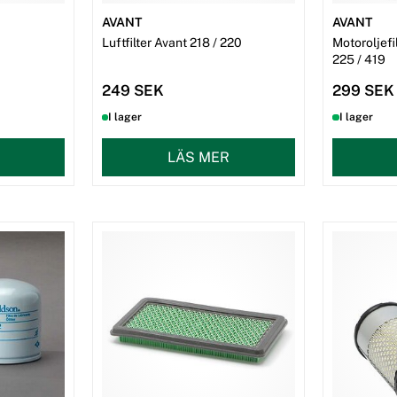
AVANT
AVANT
Luftfilter Avant 218 / 220
Motoroljefi
225 / 419
249 SEK
299 SEK
I lager
I lager
LÄS MER