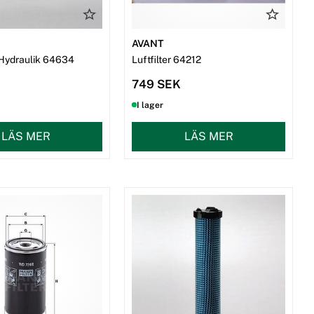
AVANT
r Hydraulik 64634
Luftfilter 64212
749 SEK
I lager
LÄS MER
LÄS MER