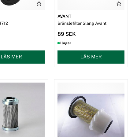
AVANT
64712
Bränslefilter Slang Avant
89 SEK
I lager
LÄS MER
LÄS MER