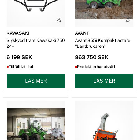
KAWASAKI
AVANT
Slyskydd fram Kawasaki 750
Avant 855i Kompaktlastare
24+
"Lantbrukaren"
6 199 SEK
863 750 SEK
Tillfälligt slut
Produkten har utgått
LÄS MER
LÄS MER