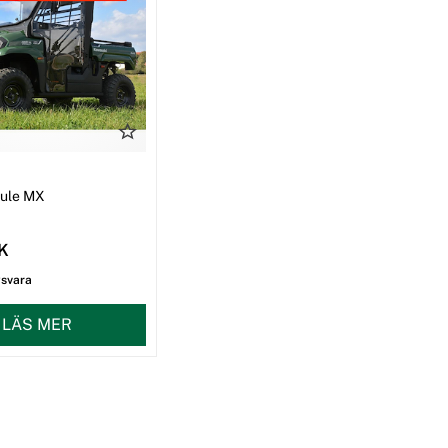
I
Mule MX
EK
gsvara
LÄS MER