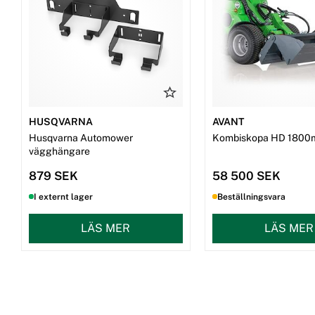
HUSQVARNA
AVANT
Husqvarna Automower
Kombiskopa HD 1800
vägghängare
879 SEK
58 500 SEK
I externt lager
Beställningsvara
LÄS MER
LÄS MER