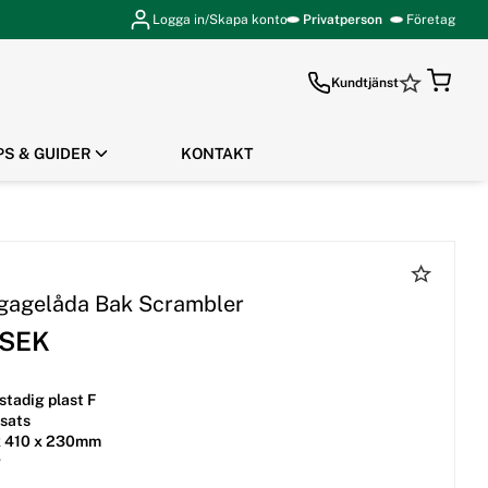
Logga in/Skapa konto
Privatperson
Företag
Kundtjänst
PS & GUIDER
KONTAKT
GÅ TILL KASSAN
agelåda Bak Scrambler
 SEK
 stadig plast F
tsats
x 410 x 230mm
g