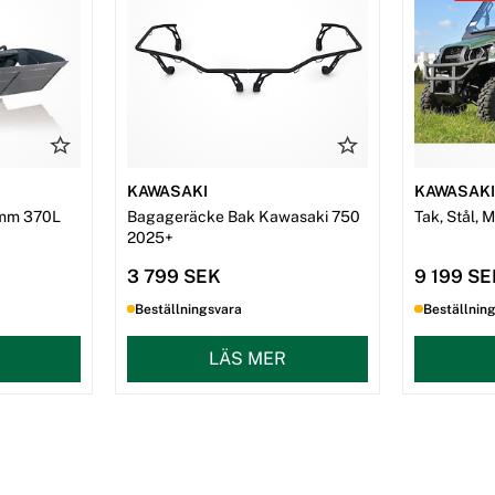
KAWASAKI
KAWASAK
mm 370L
Bagageräcke Bak Kawasaki 750
Tak, Stål, 
2025+
3 799 SEK
9 199 S
Beställningsvara
Beställnin
LÄS MER