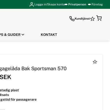
Logga in/Skapa konto
Privatperson
Företag
Kundtjänst
PS & GUIDER
KONTAKT
GÅ TILL KASSAN
gagelåda Bak Sportsman 570
 SEK
 stadig plast
ltsats
ggstöd för passagerare