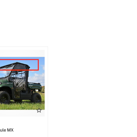
I
Mule MX