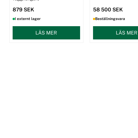
879 SEK
58 500 SEK
I externt lager
Beställningsvara
LÄS MER
LÄS MER