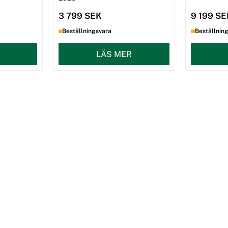
3 799 SEK
9 199 S
Beställningsvara
Beställnin
LÄS MER