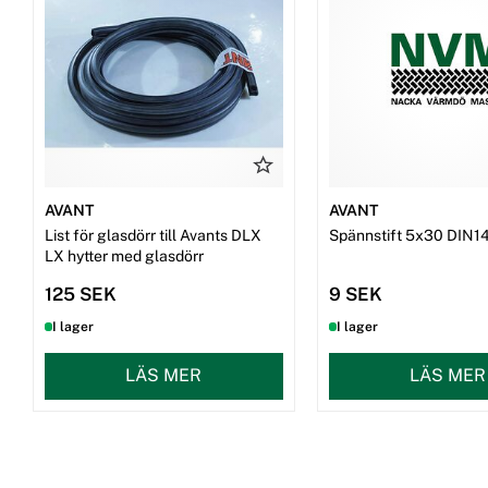
AVANT
AVANT
List för glasdörr till Avants DLX
Spännstift 5x30 DIN1
LX hytter med glasdörr
125 SEK
9 SEK
I lager
I lager
LÄS MER
LÄS MER