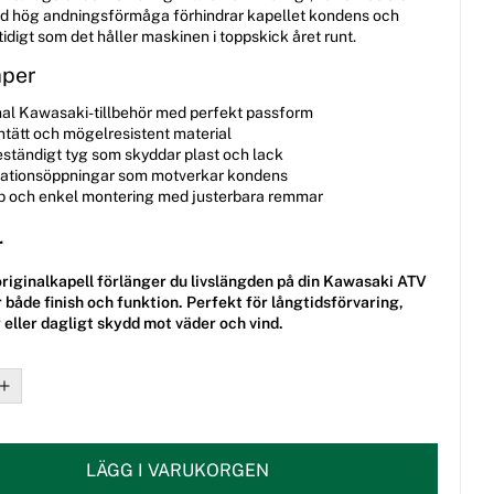
d hög andningsförmåga förhindrar kapellet kondens och
idigt som det håller maskinen i toppskick året runt.
aper
nal Kawasaki-tillbehör med perfekt passform
ntätt och mögelresistent material
ständigt tyg som skyddar plast och lack
lationsöppningar som motverkar kondens
 och enkel montering med justerbara remmar
r
riginalkapell förlänger du livslängden på din
Kawasaki ATV
 både finish och funktion. Perfekt för långtidsförvaring,
 eller dagligt skydd mot väder och vind.
LÄGG I VARUKORGEN