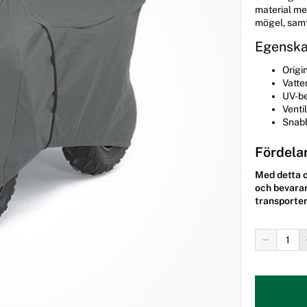
material me
mögel, samt
Egensk
Origi
Vatte
UV-be
Venti
Snabb
Fördela
Med detta o
och bevarar
transporter