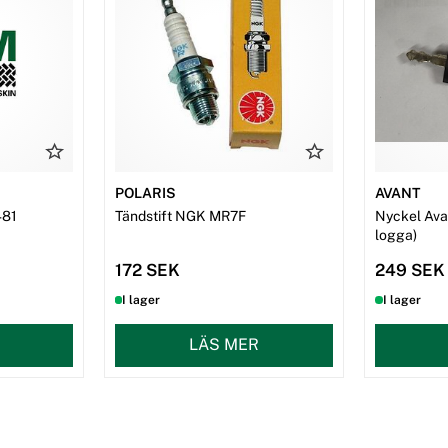
POLARIS
AVANT
481
Tändstift NGK MR7F
Nyckel Avan
logga)
172 SEK
249 SEK
I lager
I lager
LÄS MER