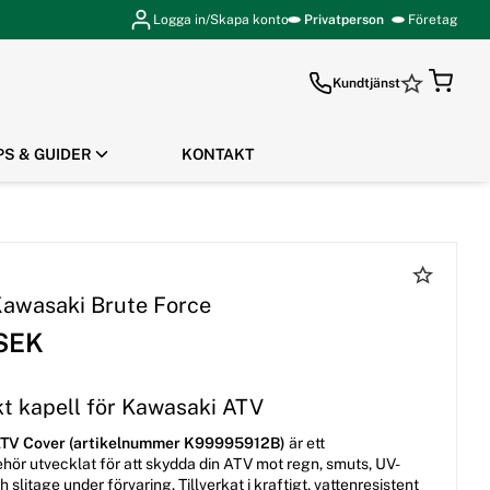
Logga in/Skapa konto
Privatperson
Företag
Kundtjänst
PS & GUIDER
KONTAKT
GÅ TILL KASSAN
Kawasaki Brute Force
 SEK
kt kapell för Kawasaki ATV
TV Cover (artikelnummer K99995912B)
är ett
behör utvecklat för att skydda din ATV mot regn, smuts, UV-
h slitage under förvaring. Tillverkat i kraftigt, vattenresistent