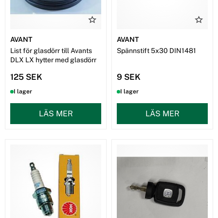
AVANT
AVANT
List för glasdörr till Avants
Spännstift 5x30 DIN1481
DLX LX hytter med glasdörr
125 SEK
9 SEK
I lager
I lager
LÄS MER
LÄS MER