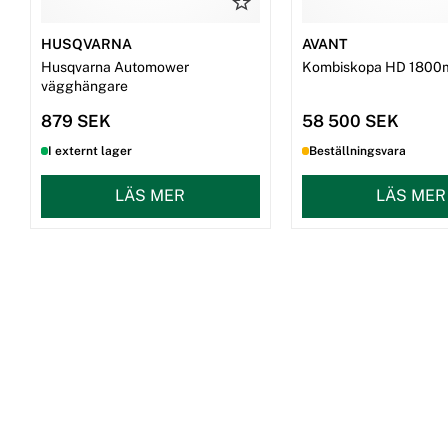
HUSQVARNA
AVANT
Husqvarna Automower
Kombiskopa HD 1800
vägghängare
879 SEK
58 500 SEK
I externt lager
Beställningsvara
LÄS MER
LÄS MER