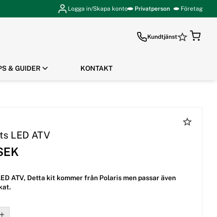
Logga in/Skapa konto
Privatperson
Företag
Kundtjänst
PS & GUIDER
KONTAKT
GÅ TILL KASSAN
ts LED ATV
 SEK
ED ATV, Detta kit kommer från Polaris men passar även
kat.