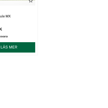
I
Mule MX
EK
gsvara
LÄS MER