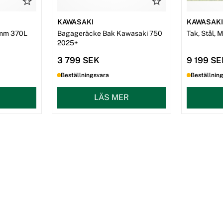
KAWASAKI
KAWASAK
mm 370L
Bagageräcke Bak Kawasaki 750
Tak, Stål, 
2025+
3 799 SEK
9 199 S
Beställningsvara
Beställnin
LÄS MER