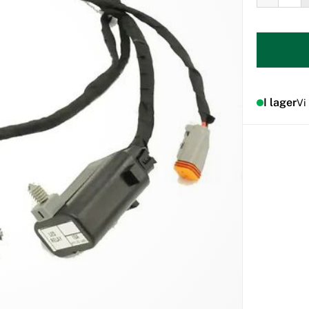
I lager
Vi