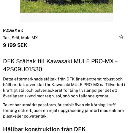
KAWASAKI
Tak, Stål, Mule MX
9 199 SEK
DFK Ståltak till Kawasaki MULE PRO-MX –
42S09U01S30
Detta eftermarknads ståltak från DFK är ett extremt robust och
hållbart tak utvecklat för Kawasaki MULE PRO-MX™. Tillverkat i
kraftigt stål och pulverlackerat för lång livslängd ger det ett
överlägset skydd mot regn, sol, snö och fallande grenar.
Taket har utmärkt passform, är stabilt även vid körning i tuff
terräng och erbjuder en rejäl uppgradering jämfört med enklare
plast- eller polyetentak.
Hållbar konstruktion från DFK