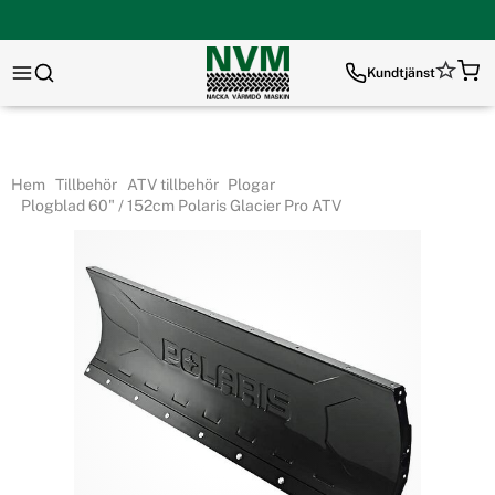
Kundtjänst
Hem
Tillbehör
ATV tillbehör
Plogar
Plogblad 60" / 152cm Polaris Glacier Pro ATV