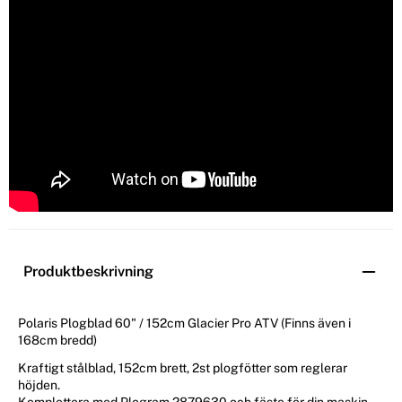
Produktbeskrivning
Polaris Plogblad 60" / 152cm Glacier Pro ATV (Finns även i
168cm bredd)
Kraftigt stålblad, 152cm brett, 2st plogfötter som reglerar
höjden.
Komplettera med Plogram 2879630 och fäste för din maskin.