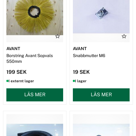
AVANT
AVANT
Borstring Avant Sopvals
Snabbmutter M6
550mm
199 SEK
19 SEK
I externt lager
I lager
LÄS MER
LÄS MER