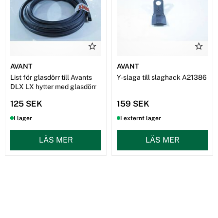
AVANT
AVANT
List för glasdörr till Avants
Y-slaga till slaghack A21386
DLX LX hytter med glasdörr
125 SEK
159 SEK
I lager
I externt lager
LÄS MER
LÄS MER