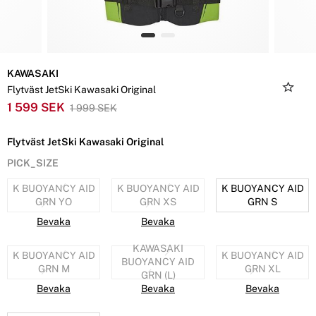
KAWASAKI
Flytväst JetSki Kawasaki Original
1 599 SEK
1 999 SEK
Flytväst JetSki Kawasaki Original
PICK_SIZE
K BUOYANCY AID
K BUOYANCY AID
K BUOYANCY AID
GRN YO
GRN XS
GRN S
Bevaka
Bevaka
KAWASAKI
K BUOYANCY AID
K BUOYANCY AID
BUOYANCY AID
GRN M
GRN XL
GRN (L)
Bevaka
Bevaka
Bevaka