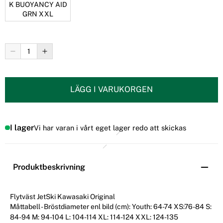
K BUOYANCY AID
GRN XXL
LÄGG I VARUKORGEN
I lager
Vi har varan i vårt eget lager redo att skickas
Produktbeskrivning
Flytväst JetSki Kawasaki Original
Måttabell - Bröstdiameter enl bild (cm):
Youth: 64-74
XS:76-84
S:
84-94
M: 94-104
L: 104-114
XL: 114-124
XXL: 124-135