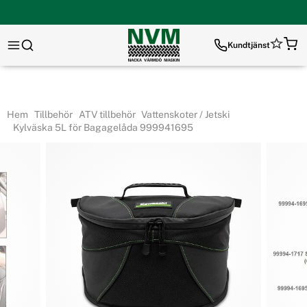
Kundtjänst
Hem
Tillbehör
ATV tillbehör
Vattenskoter / Jetski
Kylväska 5L för Bagagelåda 999941695