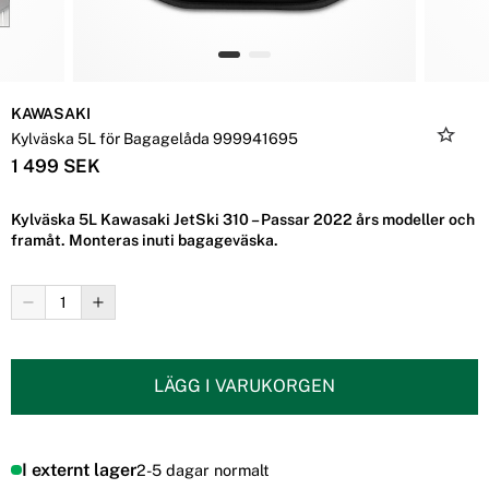
KAWASAKI
Kylväska 5L för Bagagelåda 999941695
1 499 SEK
Kylväska 5L Kawasaki JetSki 310 – Passar 2022 års modeller och
framåt. Monteras inuti bagageväska.
LÄGG I VARUKORGEN
I externt lager
2-5 dagar normalt