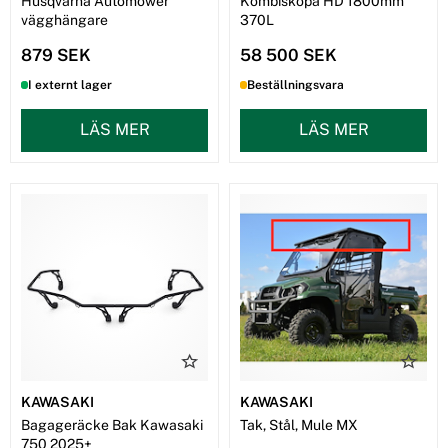
Husqvarna Automower
Kombiskopa HD 1800mm
vägghängare
370L
879 SEK
58 500 SEK
I externt lager
Beställningsvara
LÄS MER
LÄS MER
KAWASAKI
KAWASAKI
Bagageräcke Bak Kawasaki
Tak, Stål, Mule MX
750 2025+