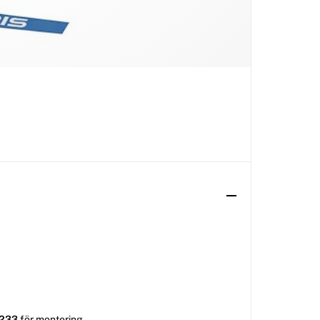
0233
för montering.