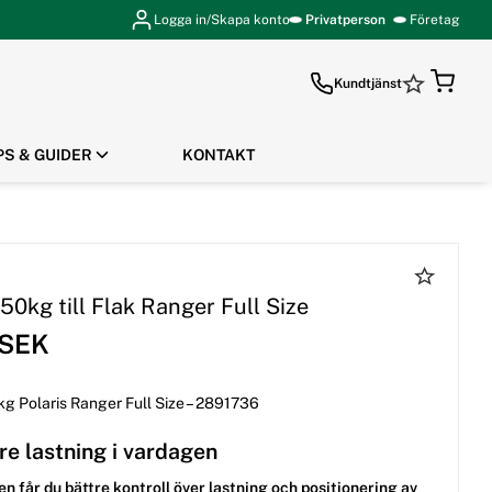
Logga in/Skapa konto
Privatperson
Företag
Kundtjänst
PS & GUIDER
KONTAKT
GÅ TILL KASSAN
50kg till Flak Ranger Full Size
 SEK
kg Polaris Ranger Full Size – 2891736
e lastning i vardagen
n får du bättre kontroll över lastning och positionering av