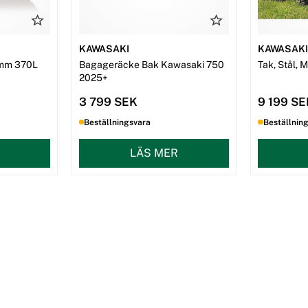
KAWASAKI
KAWASAK
mm 370L
Bagageräcke Bak Kawasaki 750
Tak, Stål, 
2025+
3 799 SEK
9 199 S
Beställningsvara
Beställnin
LÄS MER