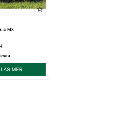
I
Mule MX
EK
gsvara
LÄS MER