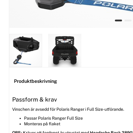
Produktbeskrivning
Passform & krav
Vinschen är avsedd för Polaris Ranger i Full Size-utförande.
Passar Polaris Ranger Full Size
Monteras på flaket
OBS:
Kräver att fordonet är utrustat med
Headache Rack 289