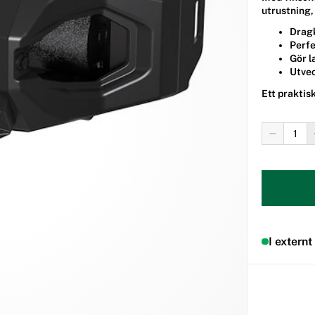
utrustning,
Dragk
Perfe
Gör l
Utvec
Ett praktis
I externt