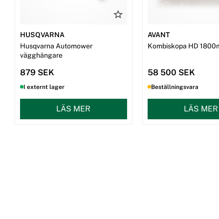
HUSQVARNA
AVANT
Husqvarna Automower
Kombiskopa HD 1800
vägghängare
879 SEK
58 500 SEK
I externt lager
Beställningsvara
LÄS MER
LÄS MER