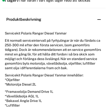
I lager
Vi har varan i vårt eget lager redo att skickas
Produktbeskrivning
Servicekit Polaris Ranger Diesel Yanmar
Ett normalt serviceintervall på fyrhjulingar är när du färdats ca
250-300 mil efter den första servicen, (som genomförs
tidigare). Dock är rekommendationen att en service genomförs
minst en gång/år, för att hålla ditt fordon i så bra skick som
möjligt och förlänga dess livslängd. När en standard service
genomförs byts motorolja, växellådsolja, oljefilter, luftfilter
samt olja i differentialerna fram och bak.
Servicekit Polaris Ranger Diesel Yanmar innehåller:
*Oljefilter
*Motorolja Diesel 2L
*Framaxelolja Demand Drive 1L
*Växellådsolja AGL 1L
*Bakaxel Angle Drive 1L
*Luftfilter