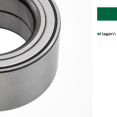
I lager
Vi