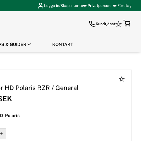
Logga in/Skapa konto
Privatperson
Företag
Kundtjänst
PS & GUIDER
KONTAKT
GÅ TILL KASSAN
er HD Polaris RZR / General
 SEK
HD Polaris