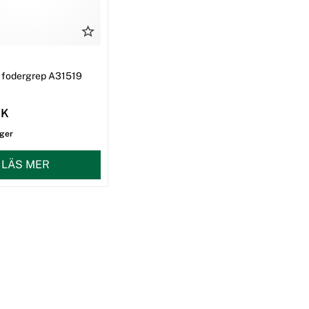
ll fodergrep A31519
EK
ager
LÄS MER