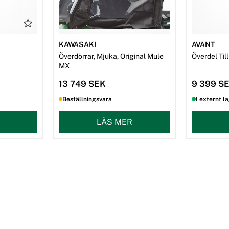
KAWASAKI
AVANT
Överdörrar, Mjuka, Original Mule
Överdel Ti
MX
13 749 SEK
9 399 S
Beställningsvara
I externt l
LÄS MER