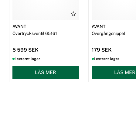
AVANT
AVANT
Övertrycksventil 65161
Övergångsnippel
5 599 SEK
179 SEK
I externt lager
I externt lager
LÄS MER
LÄS MER