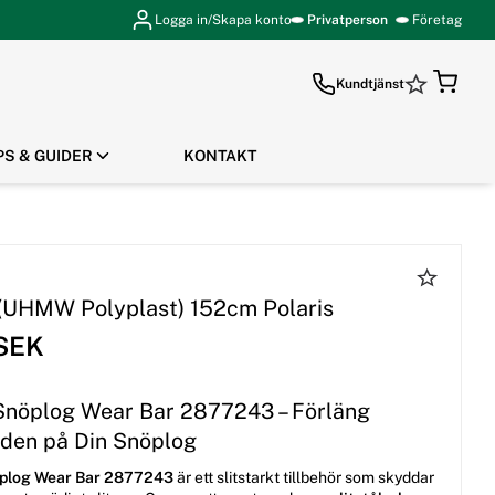
Logga in/Skapa konto
Privatperson
Företag
Kundtjänst
PS & GUIDER
KONTAKT
GÅ TILL KASSAN
l (UHMW Polyplast) 152cm Polaris
 SEK
 Snöplog Wear Bar 2877243 – Förläng
gden på Din Snöplog
öplog Wear Bar 2877243
är ett slitstarkt tillbehör som skyddar