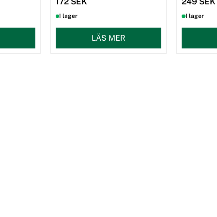
172 SEK
249 SEK
I lager
I lager
LÄS MER