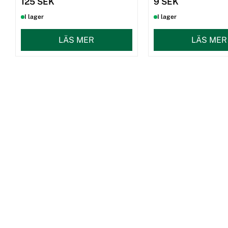
125 SEK
9 SEK
I lager
I lager
LÄS MER
LÄS MER