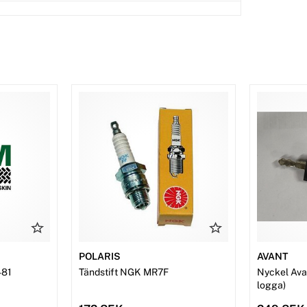
POLARIS
AVANT
481
Tändstift NGK MR7F
Nyckel Avan
logga)