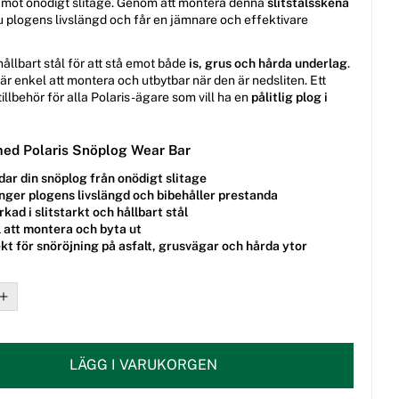
 mot onödigt slitage. Genom att montera denna
slitstålsskena
u plogens livslängd och får en jämnare och effektivare
 hållbart stål för att stå emot både
is, grus och hårda underlag
.
är enkel att montera och utbytbar när den är nedsliten. Ett
illbehör för alla Polaris-ägare som vill ha en
pålitlig plog i
med Polaris Snöplog Wear Bar
ar din snöplog från onödigt slitage
nger plogens livslängd och bibehåller prestanda
erkad i slitstarkt och hållbart stål
 att montera och byta ut
kt för snöröjning på asfalt, grusvägar och hårda ytor
LÄGG I VARUKORGEN