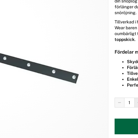
din snöplog
förlänger d
snöröjning.
Tillverkad i
Wear baren 
oumbärligt t
toppskick
.
Fördelar 
Skydd
Förlä
Tillv
Enkel
Perfe