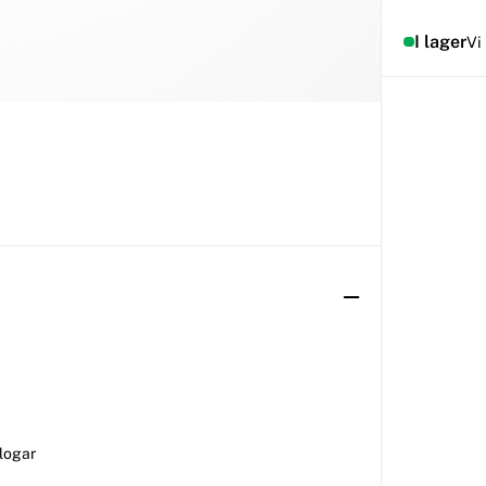
I lager
Vi
plogar