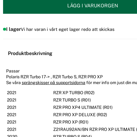
LÄGG I VARUKORGEN
I lager
Vi har varan i vårt eget lager redo att skickas
Produktbeskrivning
Passar
Polaris RZR Turbo 17-> , RZR Turbo S, RZR PRO XP
Se våra
sprängskisser på supportsidorna
för mer info om just din m
2021
RZR XP TURBO (R02)
2021
RZR TURBO S (R01)
2021
RZR PRO XP4 ULTIMATE (R01)
2021
RZR PRO XP DELUXE (R02)
2021
RZR PRO XP (R01)
2021
Z21RAU92AN/BN RZR PRO XP ULTIMATE (
2020
RZR TURBO S (R04)