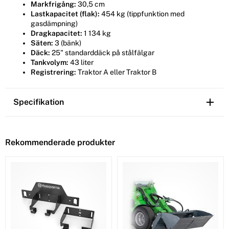
Markfrigång:
30,5 cm
Lastkapacitet (flak):
454 kg (tippfunktion med
gasdämpning)
Dragkapacitet:
1 134 kg
Säten:
3 (bänk)
Däck:
25" standarddäck på stålfälgar
Tankvolym:
43 liter
Registrering:
Traktor A eller Traktor B
Specifikation
Rekommenderade produkter