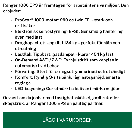
Ranger 1000 EPS är framtagen för arbetsintensiva miljöer. Den
erbjuder:
ProStar® 1000-motor:
999 cc twin EFI – stark och
driftsäker
Elektronisk servostyrning (EPS):
Ger smidig hantering
även med last
Dragkapacitet:
Upp till 1 134 kg – perfekt för släp och
utrustning
Lastflak:
Tippbart, gasdämpat – klarar 454 kg last
On-Demand AWD / 2WD:
Fyrhjulsdrift som kopplas in
automatiskt vid behov
Förvaring:
Stort förvaringsutrymme inuti och utvändigt
Komfort:
Rymlig 3-sits bänk, låg instegshöjd, smarta
reglage
LED-belysning:
Ger utmärkt sikt även i mörka miljöer
Oavsett om du jobbar med fastighetsskötsel, jordbruk eller
skogsbruk, är Ranger 1000 EPS en pålitlig partner.
LÄGG I VARUKORGEN