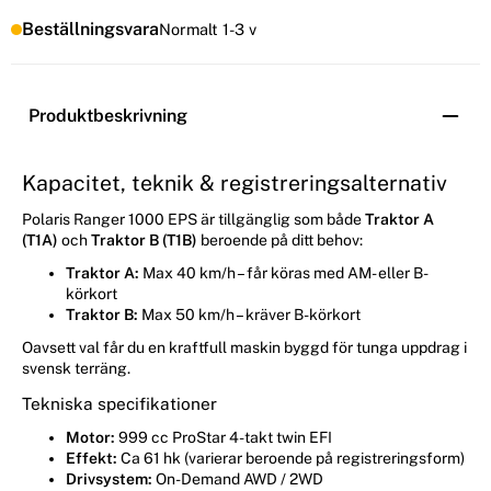
Beställningsvara
Normalt 1-3 v
Produktbeskrivning
Kapacitet, teknik & registreringsalternativ
Polaris Ranger 1000 EPS är tillgänglig som både
Traktor A
(T1A)
och
Traktor B (T1B)
beroende på ditt behov:
Traktor A:
Max 40 km/h – får köras med AM- eller B-
körkort
Traktor B:
Max 50 km/h – kräver B-körkort
Oavsett val får du en kraftfull maskin byggd för tunga uppdrag i
svensk terräng.
Tekniska specifikationer
Motor:
999 cc ProStar 4-takt twin EFI
Effekt:
Ca 61 hk (varierar beroende på registreringsform)
Drivsystem:
On-Demand AWD / 2WD