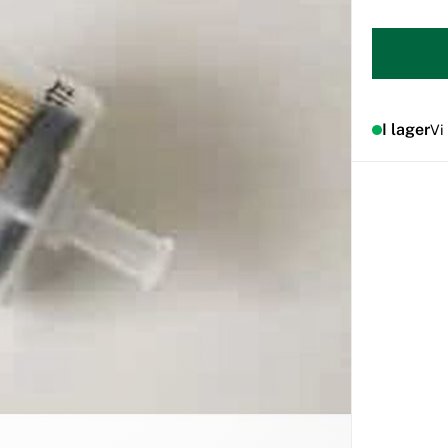
I lager
Vi