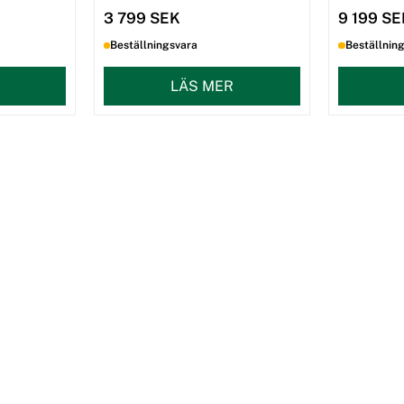
3 799 SEK
9 199 S
Beställningsvara
Beställnin
LÄS MER