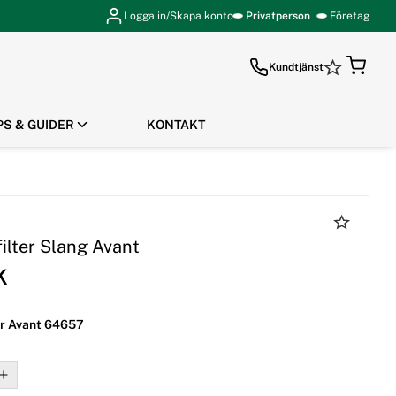
Logga in/Skapa konto
Privatperson
Företag
Kundtjänst
PS & GUIDER
KONTAKT
GÅ TILL KASSAN
ilter Slang Avant
K
er Avant 64657