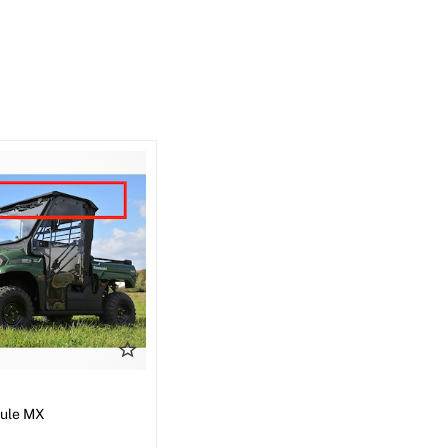
I
Mule MX