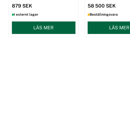
879 SEK
58 500 SEK
I externt lager
Beställningsvara
LÄS MER
LÄS MER