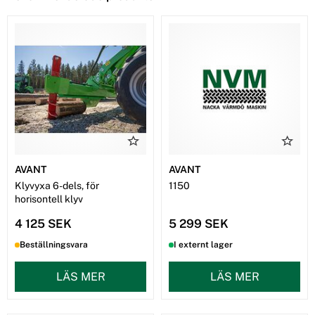
AVANT
AVANT
Klyvyxa 6-dels, för
1150
horisontell klyv
4 125 SEK
5 299 SEK
Beställningsvara
I externt lager
LÄS MER
LÄS MER