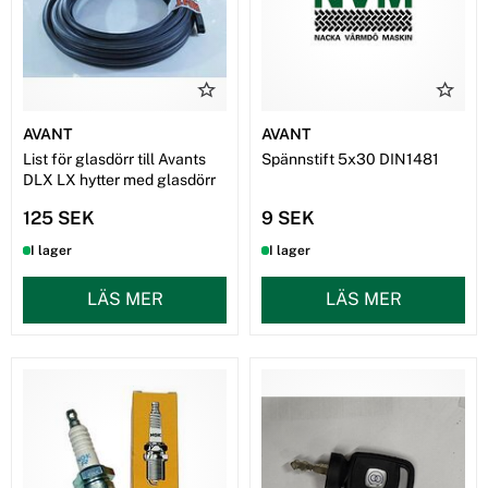
AVANT
AVANT
List för glasdörr till Avants
Spännstift 5x30 DIN1481
DLX LX hytter med glasdörr
125 SEK
9 SEK
I lager
I lager
LÄS MER
LÄS MER