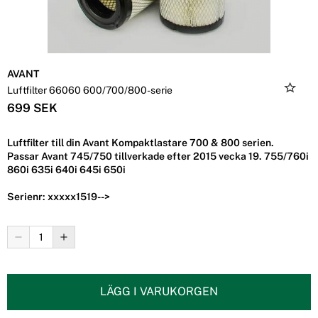
AVANT
Luftfilter 66060 600/700/800-serie
699 SEK
Luftfilter till din Avant Kompaktlastare 700 & 800 serien.
Passar Avant 745/750 tillverkade efter 2015 vecka 19. 755/760i
860i 635i 640i 645i 650i
Serienr: xxxxx1519-->
LÄGG I VARUKORGEN