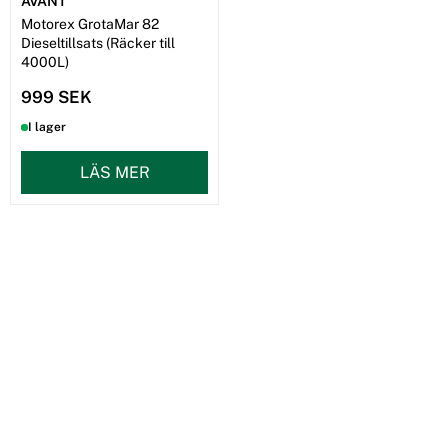
AVANT
Motorex GrotaMar 82
Dieseltillsats (Räcker till
4000L)
999 SEK
I lager
LÄS MER