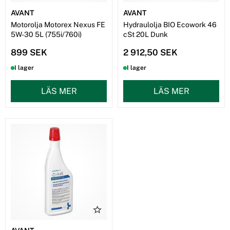
AVANT
AVANT
Motorolja Motorex Nexus FE
Hydraulolja BIO Ecowork 46
5W-30 5L (755i/760i)
cSt 20L Dunk
899 SEK
2 912,50 SEK
I lager
I lager
LÄS MER
LÄS MER