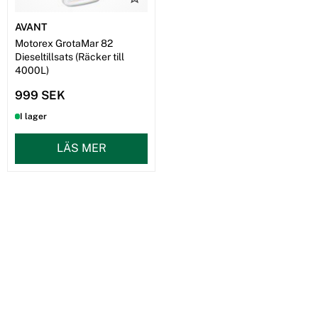
AVANT
Motorex GrotaMar 82
Dieseltillsats (Räcker till
4000L)
999 SEK
I lager
LÄS MER