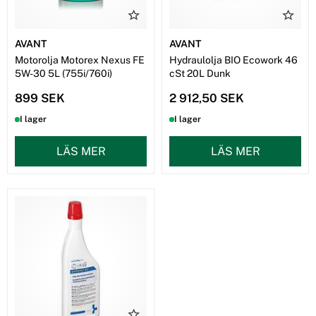
AVANT
AVANT
Motorolja Motorex Nexus FE
Hydraulolja BIO Ecowork 46
5W-30 5L (755i/760i)
cSt 20L Dunk
899 SEK
2 912,50 SEK
I lager
I lager
LÄS MER
LÄS MER