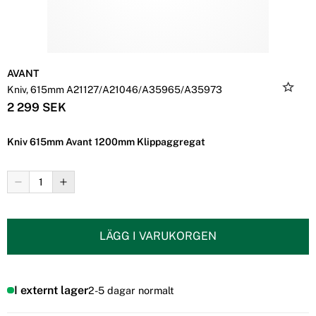
AVANT
Kniv, 615mm A21127/A21046/A35965/A35973
2 299 SEK
Kniv 615mm Avant 1200mm Klippaggregat
LÄGG I VARUKORGEN
I externt lager
2-5 dagar normalt