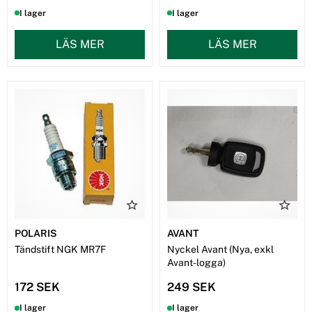
I lager
I lager
LÄS MER
LÄS MER
POLARIS
AVANT
Tändstift NGK MR7F
Nyckel Avant (Nya, exkl
Avant-logga)
172 SEK
249 SEK
I lager
I lager