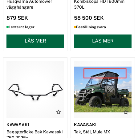
Husqvarna Automower
Kombiskopa HD 1800mm
vägghängare
370L
879 SEK
58 500 SEK
I externt lager
Beställningsvara
LÄS MER
LÄS MER
KAWASAKI
KAWASAKI
Bagageräcke Bak Kawasaki
Tak, Stål, Mule MX
750 2025+