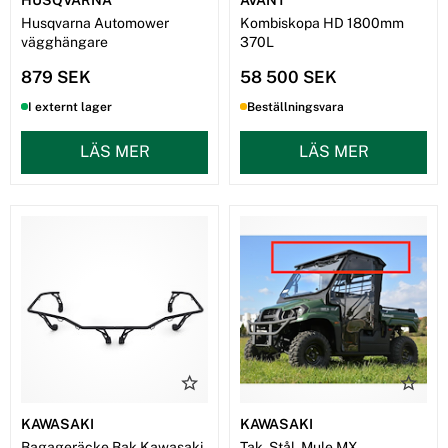
Husqvarna Automower
Kombiskopa HD 1800mm
vägghängare
370L
879 SEK
58 500 SEK
I externt lager
Beställningsvara
LÄS MER
LÄS MER
KAWASAKI
KAWASAKI
Bagageräcke Bak Kawasaki
Tak, Stål, Mule MX