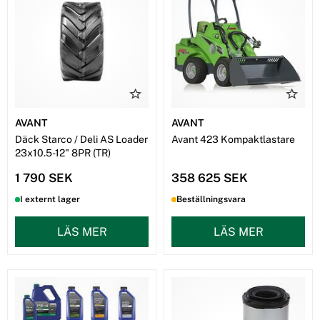
AVANT
AVANT
Däck Starco / Deli AS Loader
Avant 423 Kompaktlastare
23x10.5-12" 8PR (TR)
1 790 SEK
358 625 SEK
I externt lager
Beställningsvara
LÄS MER
LÄS MER