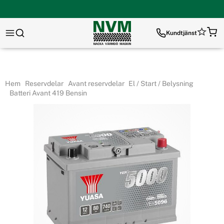
Kundtjänst
Hem
Reservdelar
Avant reservdelar
El / Start / Belysning
Batteri Avant 419 Bensin