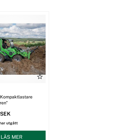
 Kompaktlastare
ren"
 SEK
har utgått
LÄS MER