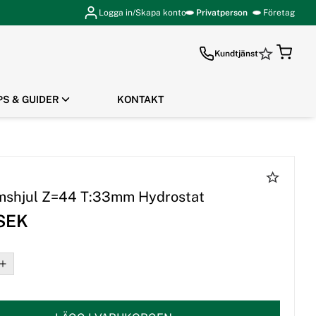
Logga in/Skapa konto
Privatperson
Företag
Kundtjänst
PS & GUIDER
KONTAKT
GÅ TILL KASSAN
shjul Z=44 T:33mm Hydrostat
 SEK