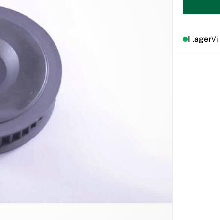
I lager
Vi