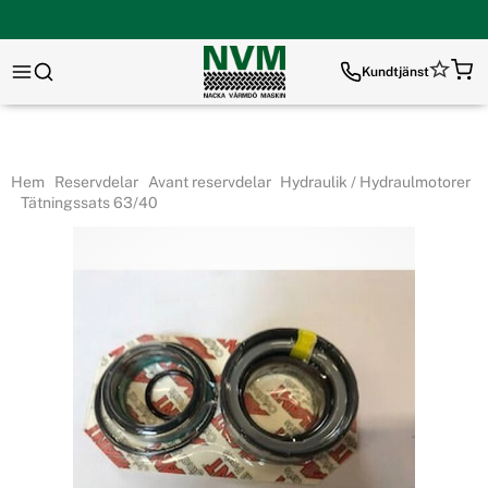
Kundtjänst
Hem
Reservdelar
Avant reservdelar
Hydraulik / Hydraulmotorer
Tätningssats 63/40