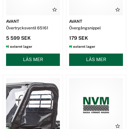
AVANT
AVANT
Övertrycksventil 65161
Övergångsnippel
5 599 SEK
179 SEK
I externt lager
I externt lager
LÄS MER
LÄS MER