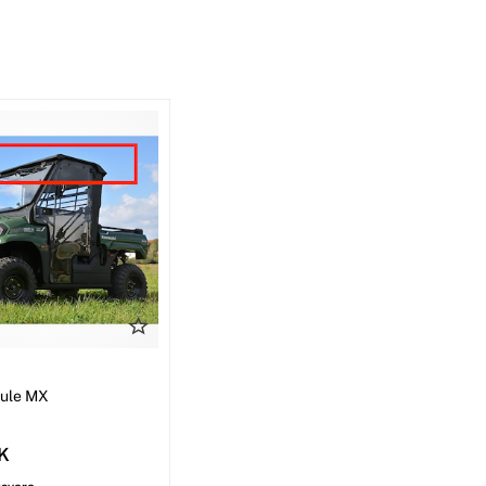
I
Mule MX
EK