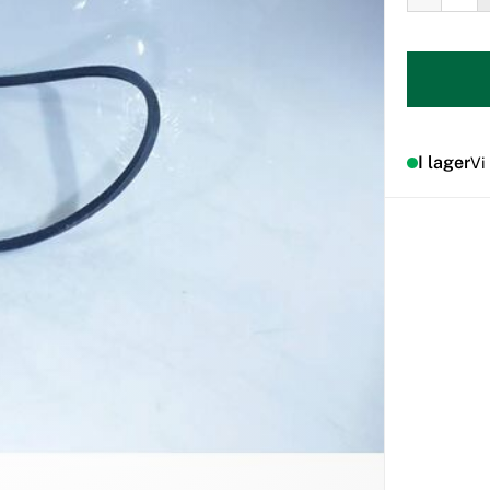
I lager
Vi