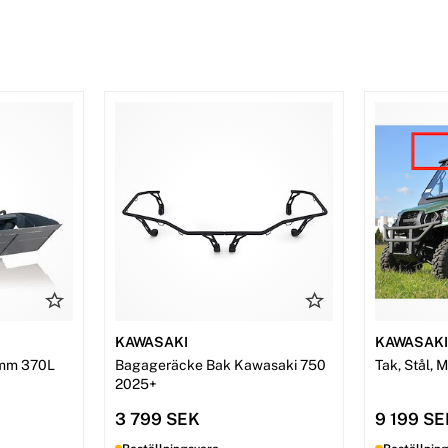
KAWASAKI
KAWASAK
mm 370L
Bagageräcke Bak Kawasaki 750
Tak, Stål, 
2025+
3 799 SEK
9 199 S