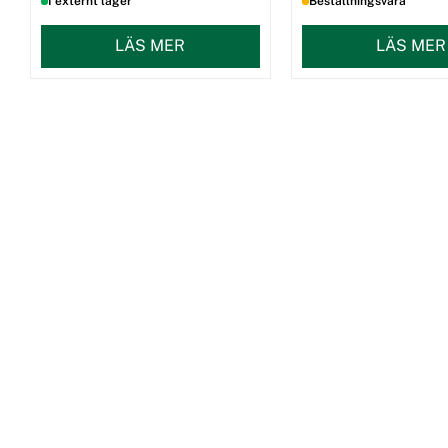
I externt lager
Beställningsvara
LÄS MER
LÄS MER