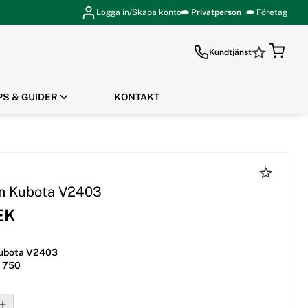
Logga in/Skapa konto
Privatperson
Företag
Kundtjänst
PS & GUIDER
KONTAKT
GÅ TILL KASSAN
m Kubota V2403
EK
Kubota V2403
/ 750