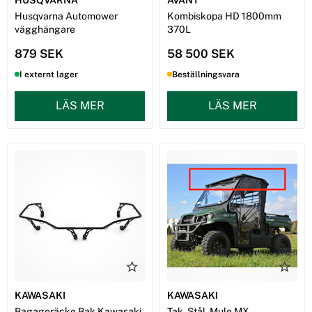
Husqvarna Automower
Kombiskopa HD 1800mm
vägghängare
370L
879 SEK
58 500 SEK
I externt lager
Beställningsvara
LÄS MER
LÄS MER
KAWASAKI
KAWASAKI
Bagageräcke Bak Kawasaki
Tak, Stål, Mule MX