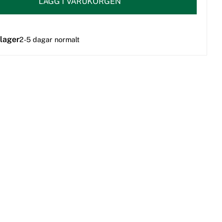
LÄGG I VARUKORGEN
 lager
2-5 dagar normalt