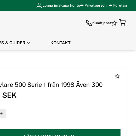
Logga in/Skapa konto
Privatperson
Företag
Kundtjänst
PS & GUIDER
KONTAKT
GÅ TILL KASSAN
ylare 500 Serie 1 från 1998 Även 300
9 SEK