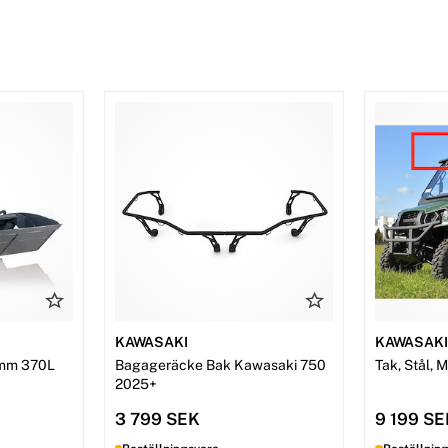
KAWASAKI
KAWASAK
mm 370L
Bagageräcke Bak Kawasaki 750
Tak, Stål, 
2025+
3 799 SEK
9 199 S