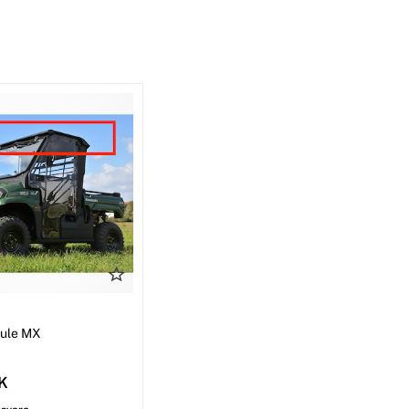
I
Mule MX
EK