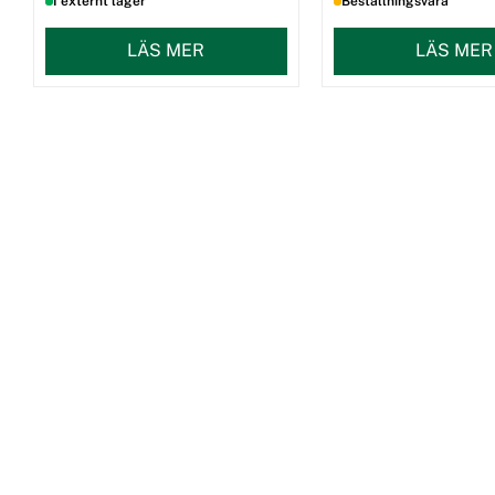
I externt lager
Beställningsvara
LÄS MER
LÄS MER