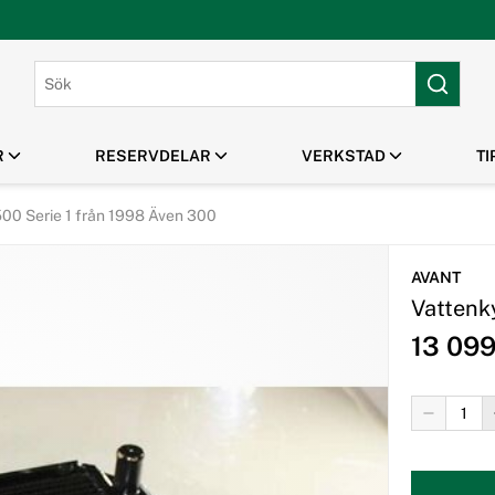
R
RESERVDELAR
VERKSTAD
TI
500 Serie 1 från 1998 Även 300
PARK & GRÖNYTA
HUSQVARNA TILLBEHÖR
MANUALER /
MASKINUTHYRNING
OUTLET / REA
SPRÄNGSKISSER
Gräsklippare
Klippaggregat Husqvarna
AVANT
Robotgräsklippare
Frontmonterade tillbehör
Vattenk
Handhållna Verktyg
Husqvarna
Flismaskiner
Tillbehör Robotgräsklippare
13 09