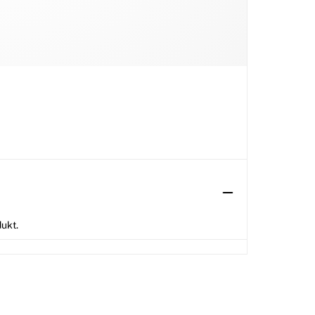
dukt.