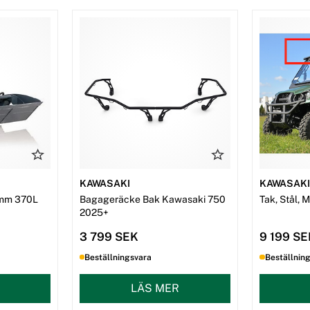
KAWASAKI
KAWASAK
mm 370L
Bagageräcke Bak Kawasaki 750
Tak, Stål, 
2025+
3 799 SEK
9 199 S
Beställningsvara
Beställnin
LÄS MER