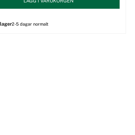
LÄGG I VARUKORGEN
 lager
2-5 dagar normalt