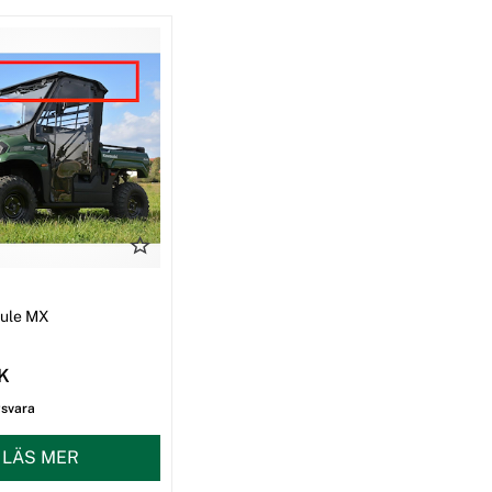
I
Mule MX
EK
gsvara
LÄS MER