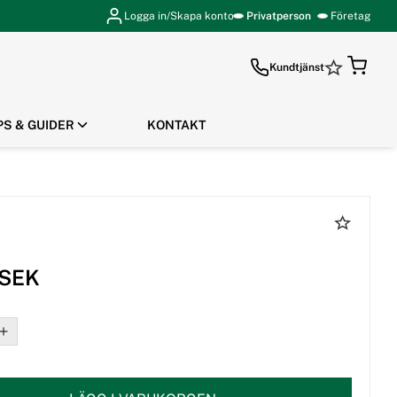
Logga in/Skapa konto
Privatperson
Företag
Kundtjänst
PS & GUIDER
KONTAKT
GÅ TILL KASSAN
 SEK